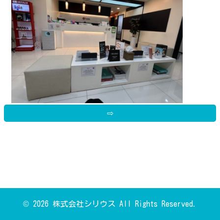
白貴重な店内でとっても綺麗でした^_^
⇨
ラインで簡単に予約できて日本語可能
です！スタッフさんも日本語が上手で
とってもフレンドリーに接してくれま
した！
© 2026 株式会社シリウス All Rights Reserved.