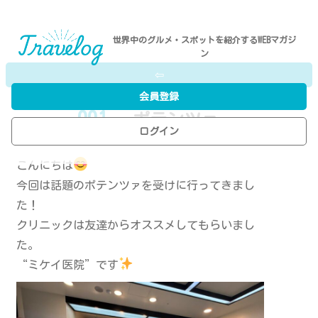
世界中のグルメ・スポットを紹介するWEBマガジ
ン
⇦
会員登録
001
- ポテンツァ
ログイン
P.N／Takahashi Yuta
こんにちは
今回は話題のポテンツァを受けに行ってきまし
た！
クリニックは友達からオススメしてもらいまし
た。
“ミケイ医院”です