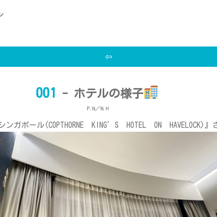
ン
⇦
001
- ホテルの様子
P.N／N.H
ル(COPTHORNE KING’S HOTEL ON HAVELOCK)