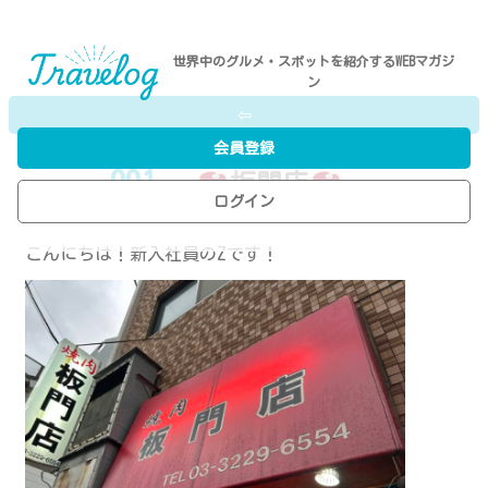
世界中のグルメ・スポットを紹介するWEBマガジ
ン
⇦
会員登録
001
-
板門店
ログイン
P.N／Takahashi Yuta
こんにちは！新入社員のZです！