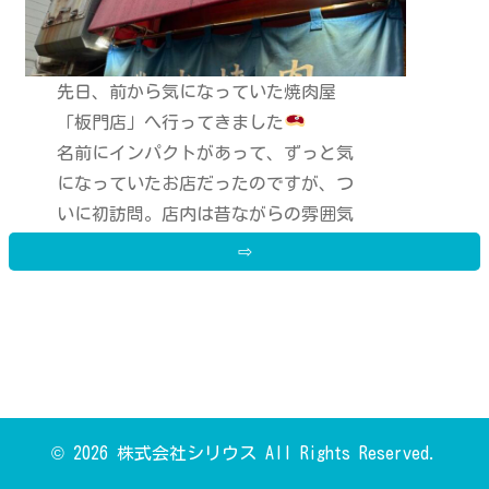
先日、前から気になっていた焼肉屋
「板門店」へ行ってきました
名前にインパクトがあって、ずっと気
になっていたお店だったのですが、つ
いに初訪問。店内は昔ながらの雰囲気
が漂っていて、どこか懐かしさを感じ
⇨
させる落ち着いた空間
メニューを開
くと定番から珍しい部位までズラリと
並んでいて、テンションが一気に上が
りました。
© 2026 株式会社シリウス All Rights Reserved.