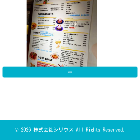
⇨
メニューはこのような感じで、食事系
やデザート系どちらも種類豊富で何回
© 2026 株式会社シリウス All Rights Reserved.
でも言って楽しめそうだなと思います
✧
｡(ˊᗜˋ
)✧*｡