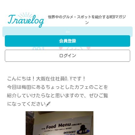
世界中のグルメ・スポットを紹介するWEBマガジ
ン
⇦
会員登録
001
-
(ddc)
ログイン
P.N／R.S
こんにちは！大阪在住社員O.Yです！
今回は梅田にあるちょっとしたカフェのことを
紹介していけたらなと思いますので、ぜひご覧
になってください🖋