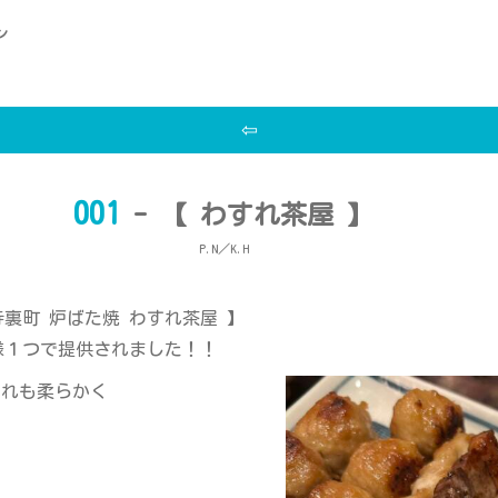
ン
⇦
001
- 【 わすれ茶屋 】
P.N／K.H
裏町 炉ばた焼 わすれ茶屋 】
様１つで提供されました！！
どれも柔らかく