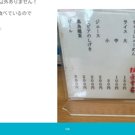
ス以外ありません！
食べているので
⇨