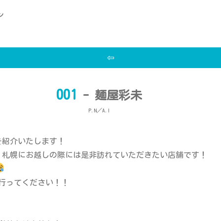
ン
⇦
001
- 麺屋彩未
P.N／A.I
を紹介いたします！
、札幌にお越しの際には是非訪れていただきたい店舗です！
行ってください！！