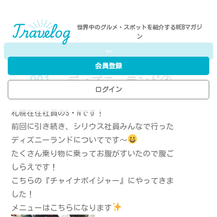
世界中のグルメ・スポットを紹介するWEBマガジ
ン
⇦
会員登録
001
- ディズニーランド④
ログイン
P.N／M.R
札幌在住社員のS・Nです！
前回に引き続き、シリウス社員みんなで行った
ディズニーランドについてです〜
たくさん乗り物に乗ってお腹がすいたので腹ご
しらえです！
こちらの『チャイナボイジャー』にやってきま
した！
メニューはこちらになります