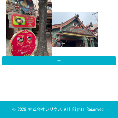
⇨
期間限定らしいので！ボイジャーセットを注文
しました！
・ローストビーフの冷やし豆乳担担まぜそば
・杏仁豆腐
・ソフトドリンク
の3点セットとなっております
© 2026 株式会社シリウス All Rights Reserved.