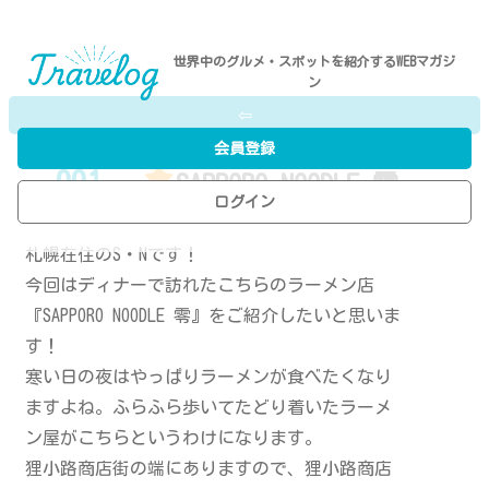
世界中のグルメ・スポットを紹介するWEBマガジ
ン
⇦
会員登録
001
-
SAPPORO NOODLE 零
ログイン
P.N／A.I
札幌在住のS・Nです！
今回はディナーで訪れたこちらのラーメン店
『SAPPORO NOODLE 零』をご紹介したいと思いま
す！
寒い日の夜はやっぱりラーメンが食べたくなり
ますよね。ふらふら歩いてたどり着いたラーメ
ン屋がこちらというわけになります。
狸小路商店街の端にありますので、狸小路商店