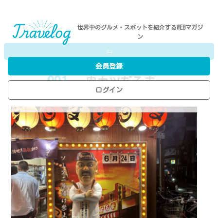
世界中のグルメ・スポットを紹介するWEBマガジ
ン
⇦
会員登録
001
- 串カツだるま
ログイン
P.N／M.R