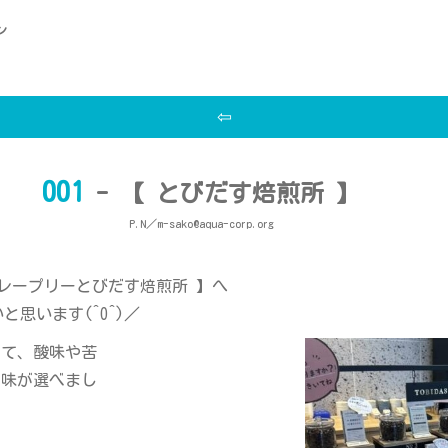
ン
⇦
001
- 【 とびだす焙煎所 】
P.N／m-sako@aqua-corp.org
レープリーとびだす焙煎所 】へ
思います(^O^)／
って、酸味や苦
な味が選べまし