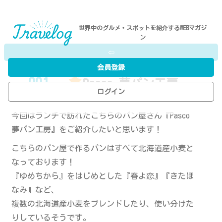
世界中のグルメ・スポットを紹介するWEBマガジ
ン
⇦
会員登録
001
-
Pasco 夢パン工房
ログイン
P.N／I.R
今回はランチで訪れたこちらのパン屋さん『Pasco
夢パン工房』をご紹介したいと思います！
こちらのパン屋で作るパンはすべて北海道産小麦と
なっております！
『ゆめちから』をはじめとした『春よ恋』『きたほ
なみ』など、
複数の北海道産小麦をブレンドしたり、使い分けた
りしているそうです。