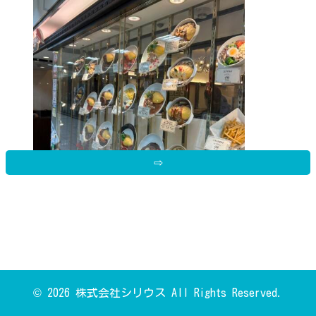
⇨
お店の外には沢山の種類のオムライス
が見本で飾られており、トマト系やク
© 2026 株式会社シリウス All Rights Reserved.
リーム系・ハヤシライスのソースやビ
ーフシチューのソースなどがかかった