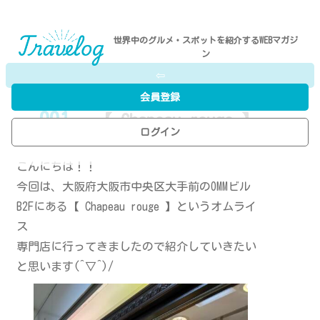
世界中のグルメ・スポットを紹介するWEBマガジ
ン
⇦
会員登録
001
- 【 Chapeau rouge 】
ログイン
P.N／K.H
こんにちは！！
今回は、大阪府大阪市中央区大手前のOMMビル
B2Fにある【 Chapeau rouge 】というオムライ
ス
専門店に行ってきましたので紹介していきたい
と思います(^▽^)/