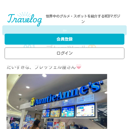
世界中のグルメ・スポットを紹介するWEBマガジ
ン
⇦
会員登録
001
- プレッツェル
ログイン
P.N／A.N
だいすきな、プレッツェル屋さん