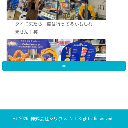
タイに来たら一度は行ってるかもしれ
ません！笑
⇨
フレグランスみたいなのも発売してま
© 2026 株式会社シリウス All Rights Reserved.
した笑