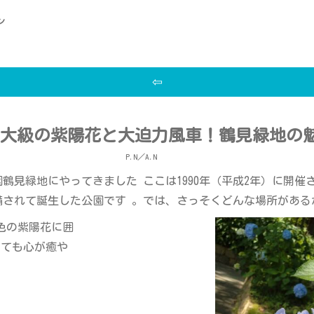
ン
⇦
最大級の紫陽花と大迫力風車！鶴見緑地の
P.N／A.N
園鶴見緑地にやってきました ここは1990年（平成2年）に開
整備されて誕生した公園です 。では、さっそくどんな場所がある
色の紫陽花に囲
とても心が癒や