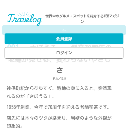
世界中のグルメ・スポットを紹介するWEBマガジ
ン
⇦
会員登録
001
- さぼうる — 創業70周年の
ログイン
老舗が見せる、変わらないやさし
さ
P.N／S.M
神保町駅から徒歩すぐ。路地の奥に入ると、突然現
れるのが「さぼうる」。
1955年創業、今年で70周年を迎える老舗喫茶です。
店先には木々のツタが絡まり、岩壁のような外観が
印象的。